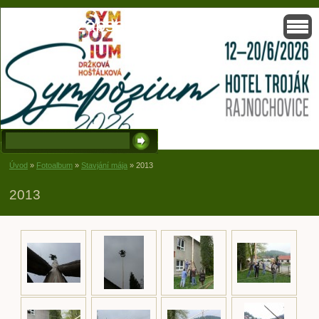
Solisko, zapsaný spolek, Držková
Úvod
»
Fotoalbum
»
Stavjání mája
»
2013
2013