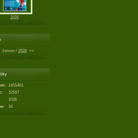
2026
v
červen /
2026
>>
tiky
em:
1455461
c:
32587
1036
ne:
34