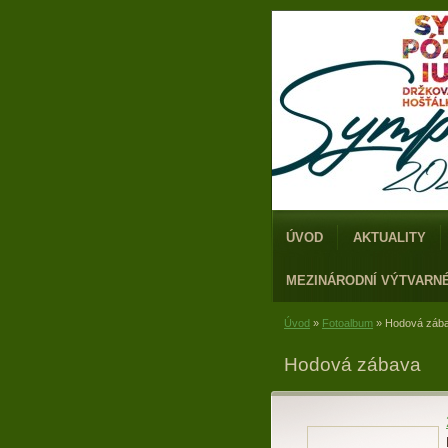
ÚVOD
AKTUALITY
MEZINÁRODNÍ VÝTVARN
Úvod
»
Fotoalbum
»
Hodová záb
Hodová zábava