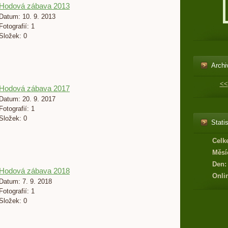
Hodová zábava 2013
Datum:
10. 9. 2013
Fotografií:
1
Složek:
0
Archi
<<
Hodová zábava 2017
Datum:
20. 9. 2017
Fotografií:
1
Složek:
0
Statis
Celk
Měsí
Den:
Hodová zábava 2018
Onli
Datum:
7. 9. 2018
Fotografií:
1
Složek:
0