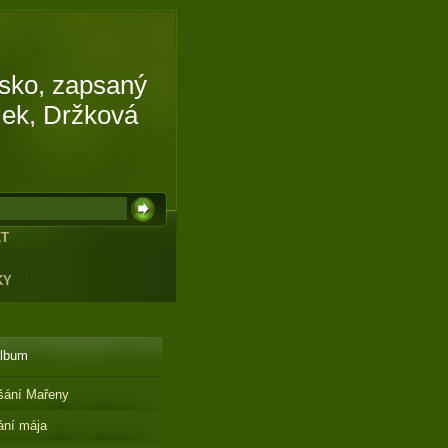
isko, zapsaný
lek, Držková
KT
KY
album
šání Mařeny
ání mája