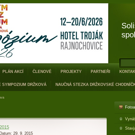
Sol
spo
PLÁN AKCÍ
ČLENOVÉ
PROJEKTY
PARTNEŘI
KONTA
É SYMPOZIUM DRŽKOVÁ
NAUČNÁ STEZKA DRŽKOVSKÉ CHODNÍČ
ava
Foto
Vyná
2015
Stavj
Datum:
29. 9. 2015