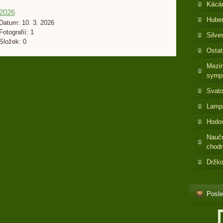
Kácá
2026
Huber
Datum:
10. 3. 2026
Fotografií:
1
Silve
Složek:
0
Ostat
Mezin
symp
Svato
Lamp
Hodo
Nauč
chod
Držko
Posle