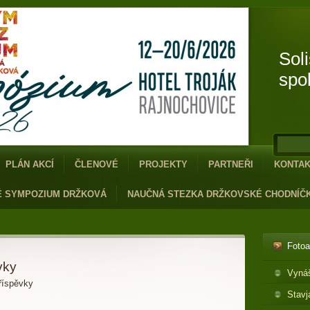
Sol
spo
PLÁN AKCÍ
ČLENOVÉ
PROJEKTY
PARTNEŘI
KONTA
É SYMPOZIUM DRŽKOVÁ
NAUČNÁ STEZKA DRŽKOVSKÉ CHODNÍČ
Foto
vky
Vyná
říspěvky
Stavj