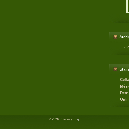
Archi
<<
Statis
Celk
Měsí
Den:
Onli
© 2026 eStránky.cz