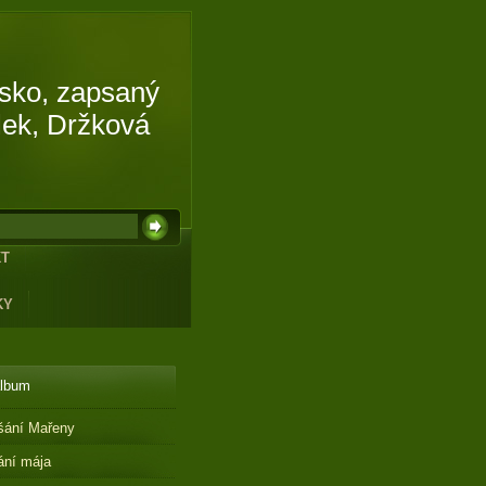
isko, zapsaný
lek, Držková
KT
KY
album
šání Mařeny
ání mája