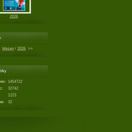
2026
v
březen
/
2026
>>
tiky
em:
1454722
c:
32742
1223
ne:
32