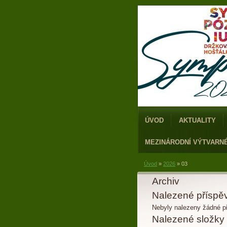
ÚVOD
AKTUALITY
MEZINÁRODNÍ VÝTVARN
Úvod
»
2026
»
03
Archiv
Nalezené příspě
Nebyly nalezeny žádné p
Nalezené složky