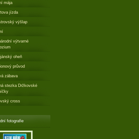
ní mája
tova jízda
strovský výšlap
ní
árodní výtvarné
ozium
jánský oheň
ionový průvod
vá zábava
ná stezka Držkovské
níčky
vský cross
dní fotografie