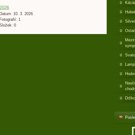
Kácá
2026
Huber
Datum:
10. 3. 2026
Fotografií:
1
Silve
Složek:
0
Ostat
Mezin
symp
Svato
Lamp
Hodo
Nauč
chod
Držko
Posle