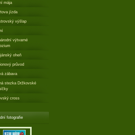
ní mája
tova jízda
strovský výšlap
ní
árodní výtvarné
ozium
jánský oheň
ionový průvod
vá zábava
ná stezka Držkovské
níčky
vský cross
dní fotografie