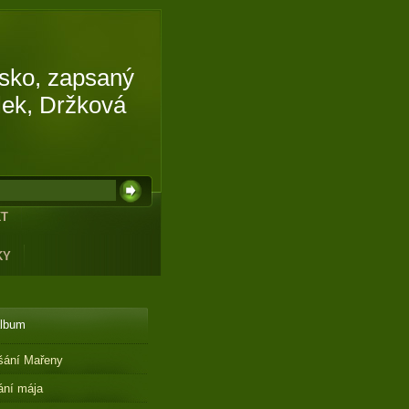
isko, zapsaný
lek, Držková
KT
KY
album
šání Mařeny
ání mája