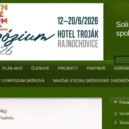
Sol
spo
PLÁN AKCÍ
ČLENOVÉ
PROJEKTY
PARTNEŘI
KONTA
É SYMPOZIUM DRŽKOVÁ
NAUČNÁ STEZKA DRŽKOVSKÉ CHODNÍČ
Foto
vky
Vyná
říspěvky
Stavj