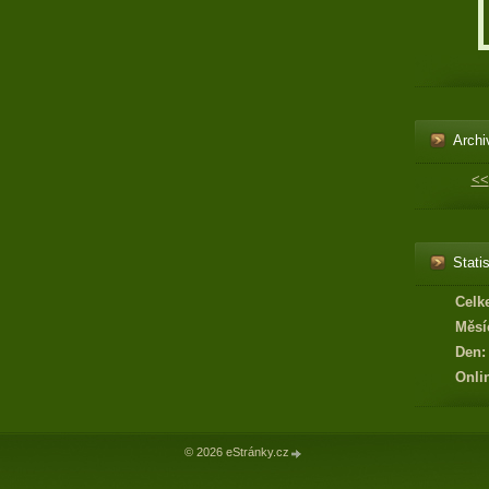
Archi
<<
Statis
Celk
Měsí
Den:
Onli
© 2026 eStránky.cz