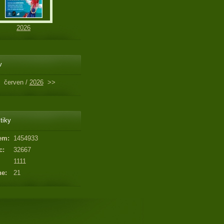
2026
v
červen /
2026
>>
tiky
em:
1454933
c:
32667
1111
ne:
21