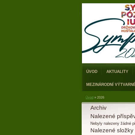
ÚVOD
AKTUALITY
MEZINÁRODNÍ VÝTVARN
Úvod
»
2026
Archiv
Nalezené příspě
Nebyly nalezeny žádné p
Nalezené složky