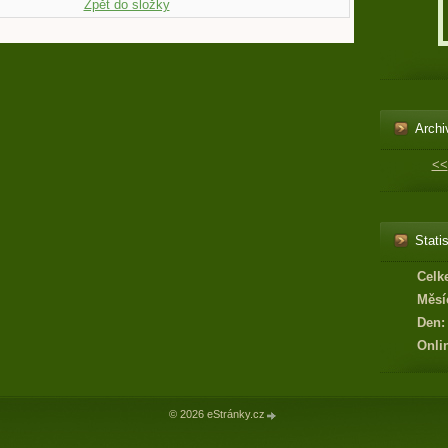
Zpět do složky
Archi
<<
Statis
Celk
Měsí
Den:
Onli
© 2026 eStránky.cz