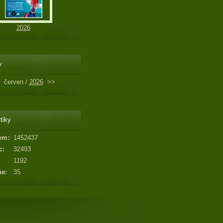
2026
v
červen /
2026
>>
tiky
em:
1452437
c:
32493
1192
ne:
35