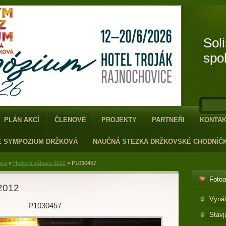
Sol
spo
PLÁN AKCÍ
ČLENOVÉ
PROJEKTY
PARTNEŘI
KONTA
É SYMPOZIUM DRŽKOVÁ
NAUČNÁ STEZKA DRŽKOVSKÉ CHODNÍČ
ava
»
Hodová zábava 2012
»
P1030457
Foto
2012
Vyná
P1030457
Stavj