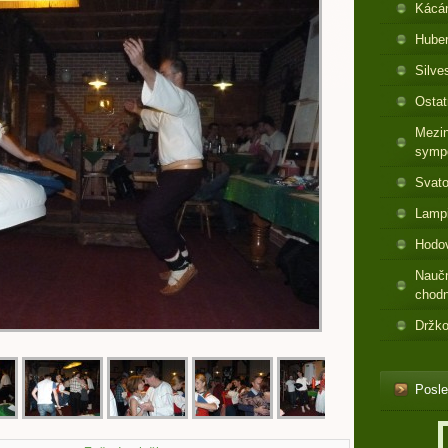
Kácá
Huber
Silve
Ostat
Mezin
symp
Svato
Lamp
Hodo
Nauč
chod
Držko
Posle