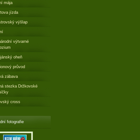
ní mája
tova jízda
strovský výšlap
ní
árodní výtvarné
ozium
jánský oheň
ionový průvod
vá zábava
ná stezka Držkovské
níčky
vský cross
dní fotografie