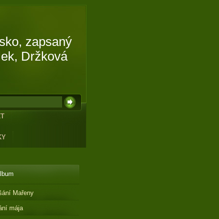
isko, zapsaný
lek, Držková
KT
KY
album
šání Mařeny
ání mája