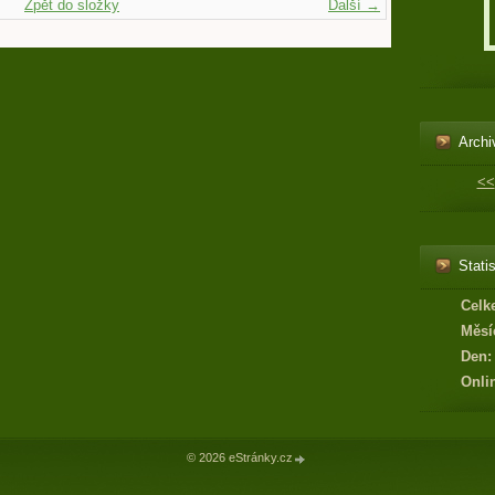
Zpět do složky
Další →
Archi
<<
Statis
Celk
Měsí
Den:
Onli
© 2026 eStránky.cz