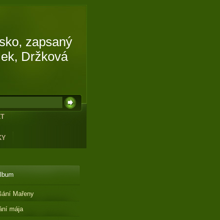
isko, zapsaný
lek, Držková
KT
KY
album
šání Mařeny
ání mája