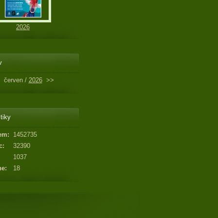
2026
v
červen /
2026
>>
tiky
em:
1452735
c:
32390
1037
ne:
18