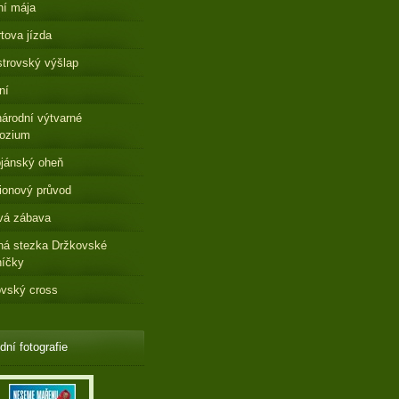
ní mája
tova jízda
strovský výšlap
ní
árodní výtvarné
ozium
jánský oheň
ionový průvod
vá zábava
ná stezka Držkovské
níčky
vský cross
dní fotografie