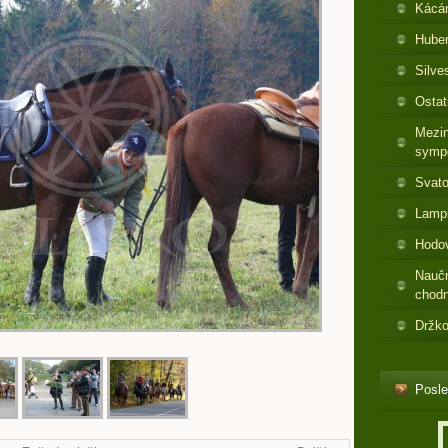
Kácá
Huber
Silve
Ostat
Mezin
symp
Svato
Lamp
Hodo
Nauč
chod
Držko
Posle