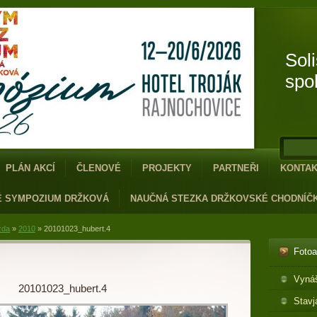
Sol
spo
PLÁN AKCÍ
ČLENOVÉ
PROJEKTY
PARTNEŘI
KONTA
É SYMPOZIUM DRŽKOVÁ
NAUČNÁ STEZKA DRŽKOVSKÉ CHODNÍČ
zda
»
2010
»
20101023_hubert.4
Foto
Vyná
20101023_hubert.4
Stavj