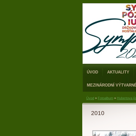
ÚVOD
AKTUALITY
MEZINÁRODNÍ VÝTVARN
Úvod
»
Fotoalbum
»
Hubertova jí
2010