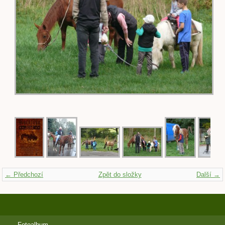
← Předchozí
Zpět do složky
Další →
Fotoalbum