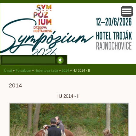
Solisko, zapsaný spolek, Držková
Úvod
»
Fotoalbum
»
Hubertova jízda
»
2014
»
HJ 2014 - II
2014
HJ 2014 - II