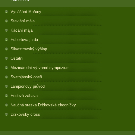
Vynášání Mařeny
Stavjání mája
Kácání mája
Hubertova jízda
Silvestrovský výšlap
Ostatní
Mezinárodní výtvarné sympozium
Svatojánský oheň
Lampionový průvod
Hodová zábava
Naučná stezka Držkovské chodníčky
Držkovský cross