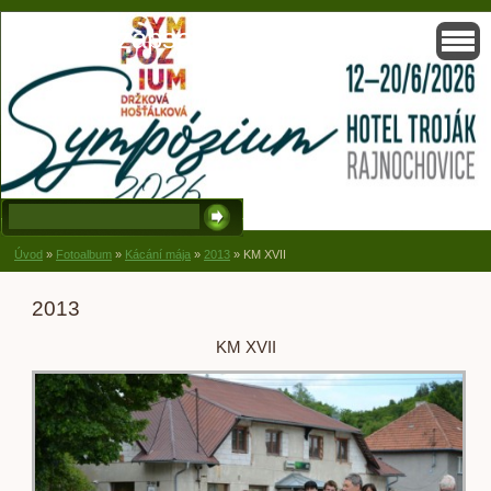
Solisko, zapsaný spolek, Držková
Úvod
»
Fotoalbum
»
Kácání mája
»
2013
»
KM XVII
2013
KM XVII