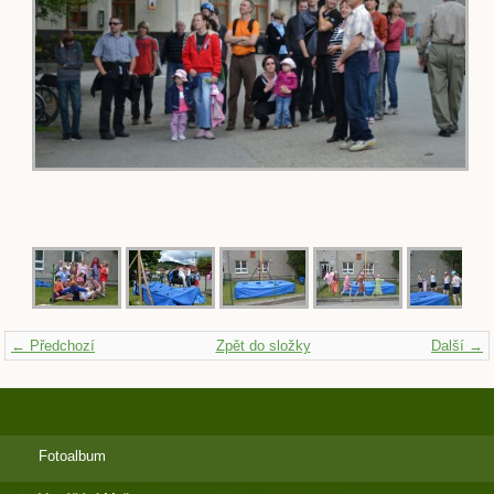
← Předchozí
Zpět do složky
Další →
Fotoalbum