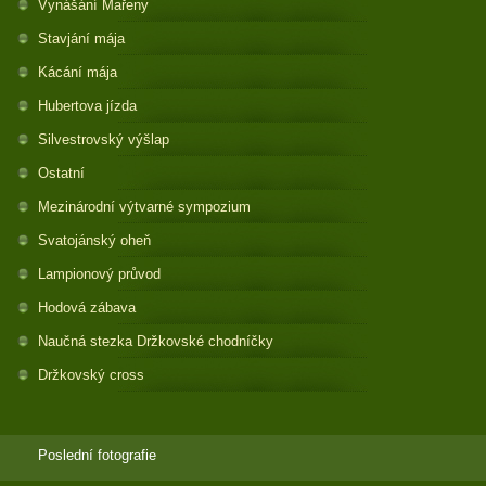
Vynášání Mařeny
Stavjání mája
Kácání mája
Hubertova jízda
Silvestrovský výšlap
Ostatní
Mezinárodní výtvarné sympozium
Svatojánský oheň
Lampionový průvod
Hodová zábava
Naučná stezka Držkovské chodníčky
Držkovský cross
Poslední fotografie