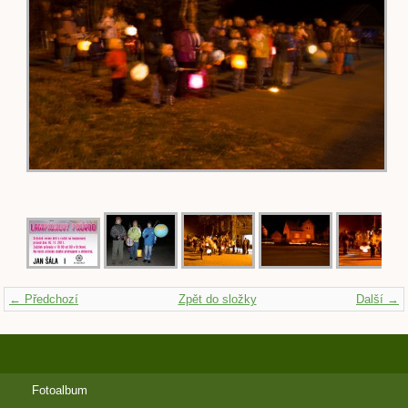
← Předchozí
Zpět do složky
Další →
Fotoalbum