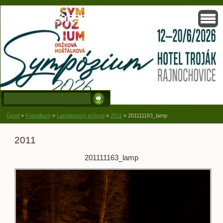
Solisko, zapsaný spolek, Držková
Úvod
»
Fotoalbum
»
Lampionový průvod
»
2011
»
201111163_lamp
2011
201111163_lamp