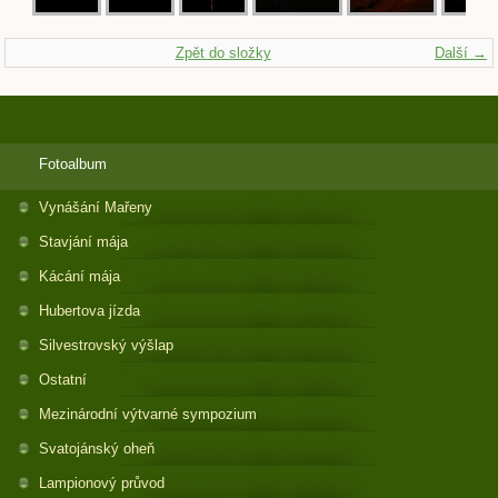
Zpět do složky
Další →
Fotoalbum
Vynášání Mařeny
Stavjání mája
Kácání mája
Hubertova jízda
Silvestrovský výšlap
Ostatní
Mezinárodní výtvarné sympozium
Svatojánský oheň
Lampionový průvod