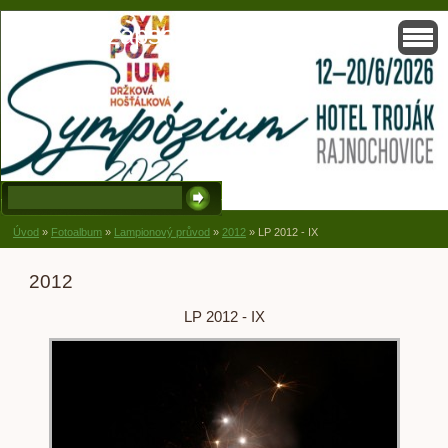
Solisko, zapsaný spolek, Držková
Úvod
»
Fotoalbum
»
Lampionový průvod
»
2012
»
LP 2012 - IX
2012
LP 2012 - IX