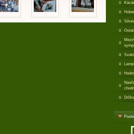
Kácá
Huber
Silve
Ostat
Mezin
symp
Svato
Lamp
Hodo
Nauč
chod
Držko
Posle