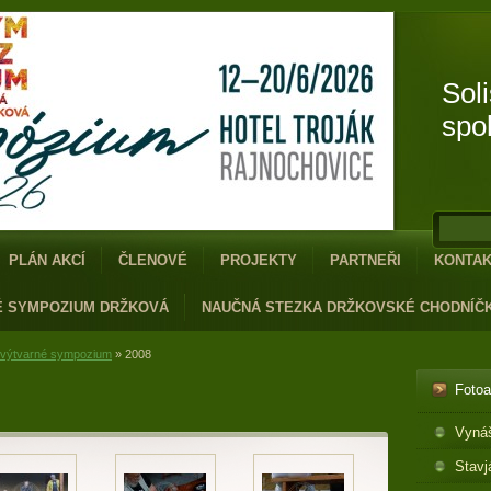
Sol
spo
PLÁN AKCÍ
ČLENOVÉ
PROJEKTY
PARTNEŘI
KONTA
É SYMPOZIUM DRŽKOVÁ
NAUČNÁ STEZKA DRŽKOVSKÉ CHODNÍČ
 výtvarné sympozium
»
2008
Foto
Vyná
Stavj