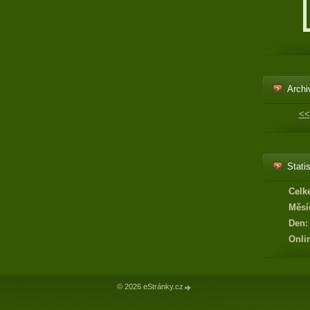
Archi
<<
Statis
Celk
Měsí
Den:
Onli
© 2026 eStránky.cz