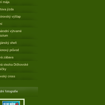
ní mája
tova jízda
strovský výšlap
ní
árodní výtvarné
ozium
jánský oheň
ionový průvod
vá zábava
ná stezka Držkovské
níčky
vský cross
dní fotografie