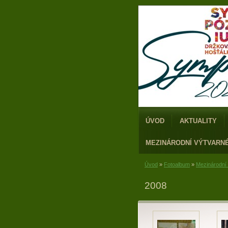
ÚVOD
AKTUALITY
MEZINÁRODNÍ VÝTVARN
Úvod
»
Fotoalbum
»
Mezinárodní
2008