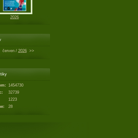
2026
v
červen /
2026
>>
tiky
em:
1454730
c:
32739
1223
ne:
28