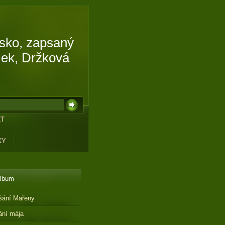
isko, zapsaný
lek, Držková
KT
KY
album
šání Mařeny
ání mája