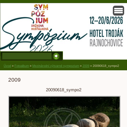
Solisko, zapsaný spolek, Držková
Úvod
»
Fotoalbum
»
Mezinárodní výtvarné sympozium
»
2009
»
20090618_sympo2
2009
20090618_sympo2