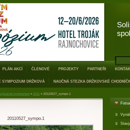
Sol
spo
PLÁN AKCÍ
ČLENOVÉ
PROJEKTY
PARTNEŘI
KONTA
É SYMPOZIUM DRŽKOVÁ
NAUČNÁ STEZKA DRŽKOVSKÉ CHODNÍČ
 výtvarné sympozium
»
2011
»
20110527_sympo.1
Foto
Vyná
20110527_sympo.1
Stavj