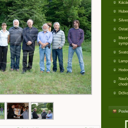
Kácá
Huber
Silve
Ostat
Mezin
symp
Svato
Lamp
Hodo
Nauč
chod
Držko
Posle