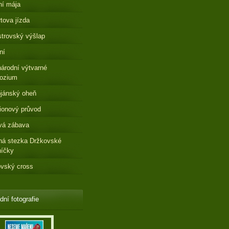
ní mája
tova jízda
strovský výšlap
ní
árodní výtvarné
ozium
jánský oheň
ionový průvod
vá zábava
ná stezka Držkovské
níčky
vský cross
dní fotografie