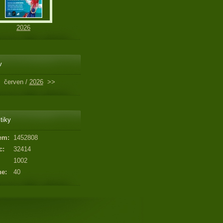
2026
v
červen /
2026
>>
tiky
em:
1452808
c:
32414
1002
ne:
40