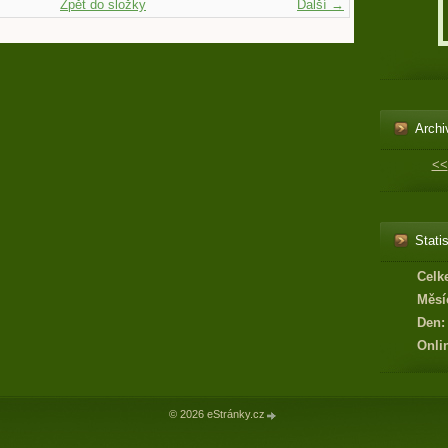
Zpět do složky
Další →
Archi
<<
Statis
Celk
Měsí
Den:
Onli
© 2026 eStránky.cz