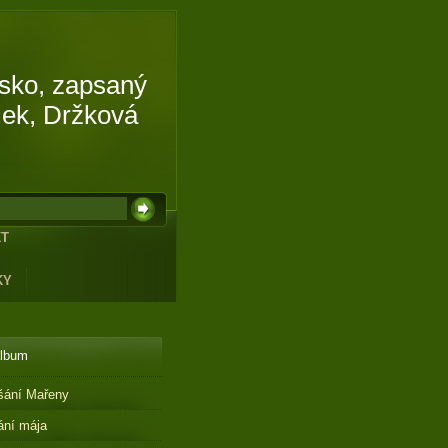
isko, zapsaný
lek, Držková
KT
KY
album
šání Mařeny
ání mája