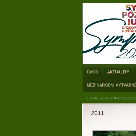
ÚVOD
AKTUALITY
MEZINÁRODNÍ VÝTVARN
Úvod
»
Fotoalbum
»
Mezinárodní
2011