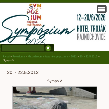
Solisko, zapsaný spolek, Držková
Úvod
»
Fotoalbum
»
Mezinárodní výtvarné sympozium
»
2012
»
20. - 22.5.2012
»
Sympo V
20. - 22.5.2012
Sympo V