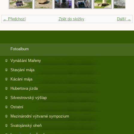
← Předchozí
Zpět do složky
Další →
Fotoalbum
Vynášání Mařeny
Stavjání mája
Kácání mája
Hubertova jízda
Silvestrovský výšlap
Ostatní
Mezinárodní výtvarné sympozium
Svatojánský oheň