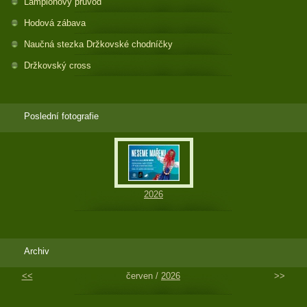
Lampionový průvod
Hodová zábava
Naučná stezka Držkovské chodníčky
Držkovský cross
Poslední fotografie
2026
Archiv
<<
červen /
2026
>>