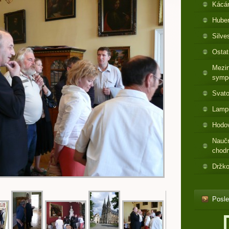
Kácá
Huber
Silve
Ostat
Mezin
symp
Svato
Lamp
Hodo
Nauč
chod
Držko
Posle