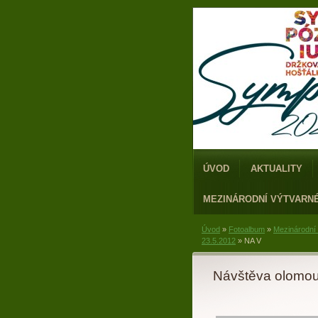
ÚVOD
AKTUALITY
MEZINÁRODNÍ VÝTVARN
Úvod
»
Fotoalbum
»
Mezinárodní
23.5.2012
»
NA V
Návštěva olomou