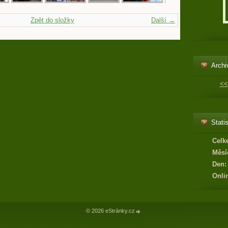
Zpět do složky
Další →
Archi
<<
Statis
Celk
Měsí
Den:
Onli
© 2026 eStránky.cz