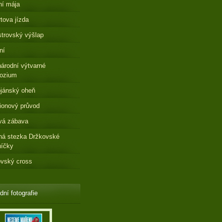
ní mája
tova jízda
strovský výšlap
ní
árodní výtvarné
ozium
jánský oheň
ionový průvod
vá zábava
ná stezka Držkovské
níčky
vský cross
dní fotografie