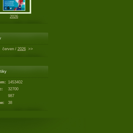
2026
v
červen /
2026
>>
tiky
em:
1453402
c:
32700
987
ne:
38