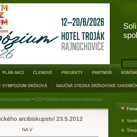
Sol
spo
PLÁN AKCÍ
ČLENOVÉ
PROJEKTY
PARTNEŘI
KONTA
É SYMPOZIUM DRŽKOVÁ
NAUČNÁ STEZKA DRŽKOVSKÉ CHODNÍČ
 výtvarné sympozium
»
2012
»
Návštěva olomouckého arcibiskupství
Foto
ckého arcibiskupství 23.5.2012
Vyná
NA V
Stavj