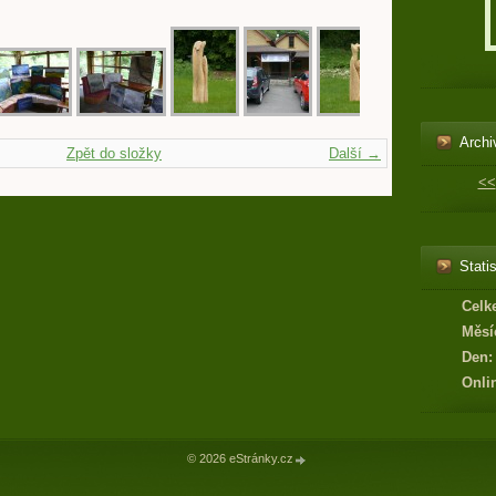
Archi
Zpět do složky
Další →
<<
Statis
Celk
Měsí
Den:
Onli
© 2026 eStránky.cz