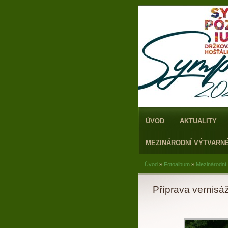
ÚVOD
AKTUALITY
MEZINÁRODNÍ VÝTVARN
Úvod
»
Fotoalbum
»
Mezinárodní
Příprava vernisá