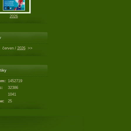
2026
v
červen /
2026
>>
tiky
em:
1452719
c:
32386
1041
ne:
25