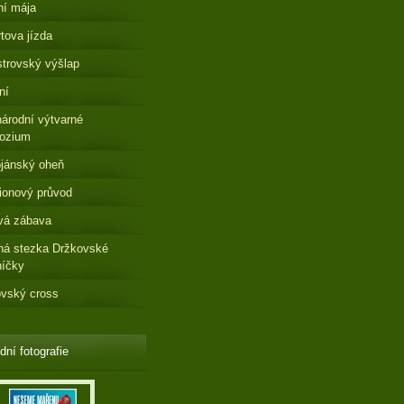
ní mája
tova jízda
strovský výšlap
ní
árodní výtvarné
ozium
jánský oheň
ionový průvod
vá zábava
ná stezka Držkovské
níčky
vský cross
dní fotografie