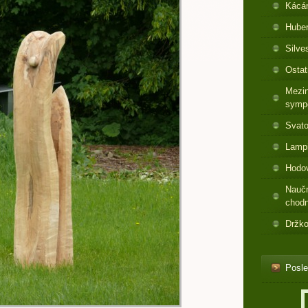
Kácá
Huber
Silve
Ostat
Mezin
symp
Svato
Lamp
Hodo
Nauč
chod
Držko
Posle