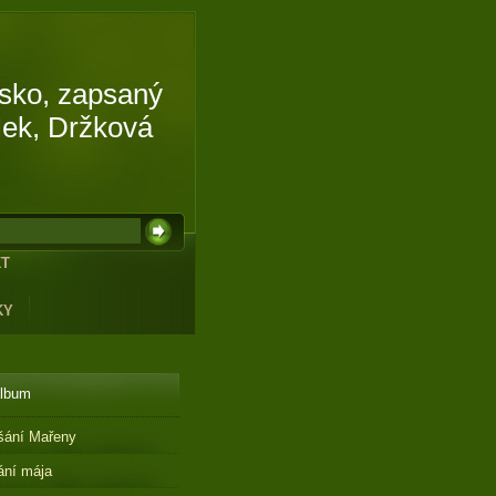
isko, zapsaný
lek, Držková
KT
KY
album
šání Mařeny
ání mája