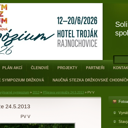
Sol
spo
PLÁN AKCÍ
ČLENOVÉ
PROJEKTY
PARTNEŘI
KONTA
É SYMPOZIUM DRŽKOVÁ
NAUČNÁ STEZKA DRŽKOVSKÉ CHODNÍČ
 výtvarné sympozium
»
2013
»
Příprava vernisáže 24.5.2013
»
PV V
Foto
že 24.5.2013
Vyná
PV V
Stavj