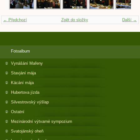
← Předchozí
Zpět do složky
Další →
Fotoalbum
Vynášání Mařeny
Stavjání mája
Kácání mája
Hubertova jízda
Silvestrovský výšlap
Ostatní
Mezinárodní výtvarné sympozium
Svatojánský oheň