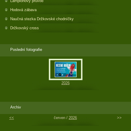
Lampionový průvod
Hodová zábava
Naučná stezka Držkovské chodníčky
Držkovský cross
Poslední fotografie
2026
Archiv
<<
červen /
2026
>>