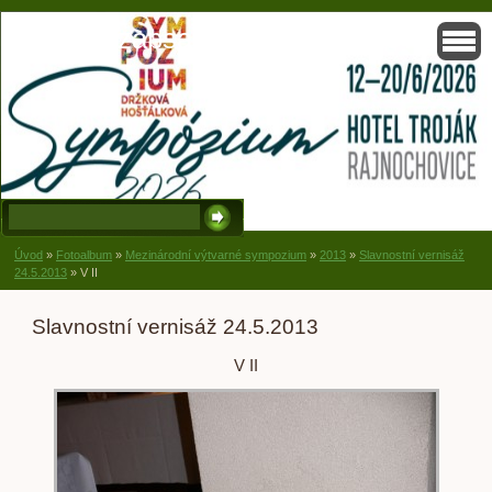
Solisko, zapsaný spolek, Držková
Úvod
»
Fotoalbum
»
Mezinárodní výtvarné sympozium
»
2013
»
Slavnostní vernisáž
24.5.2013
»
V II
Slavnostní vernisáž 24.5.2013
V II