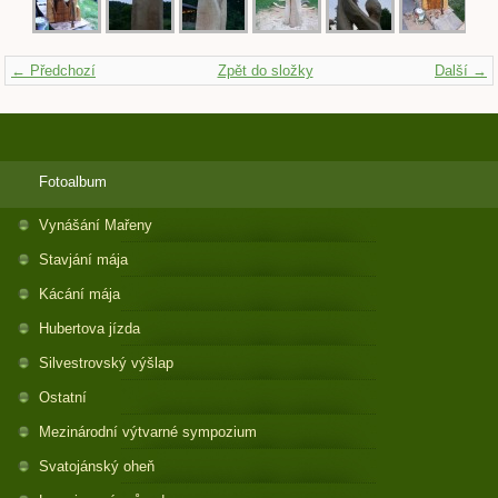
← Předchozí
Zpět do složky
Další →
Fotoalbum
Vynášání Mařeny
Stavjání mája
Kácání mája
Hubertova jízda
Silvestrovský výšlap
Ostatní
Mezinárodní výtvarné sympozium
Svatojánský oheň