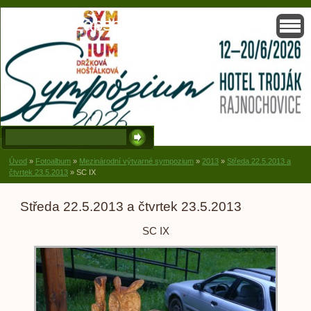
Solisko, zapsaný spolek, Držková
Úvod
»
Fotoalbum
»
Mezinárodní výtvarné sympozium
»
2013
»
Středa 22.5.2013 a
čtvrtek 23.5.2013
»
SC IX
Středa 22.5.2013 a čtvrtek 23.5.2013
SC IX