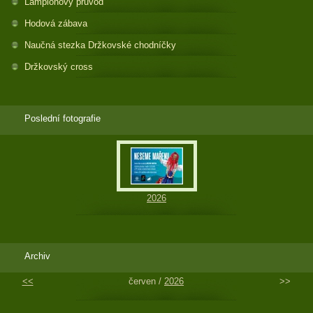
Lampionový průvod
Hodová zábava
Naučná stezka Držkovské chodníčky
Držkovský cross
Poslední fotografie
2026
Archiv
<<
červen /
2026
>>