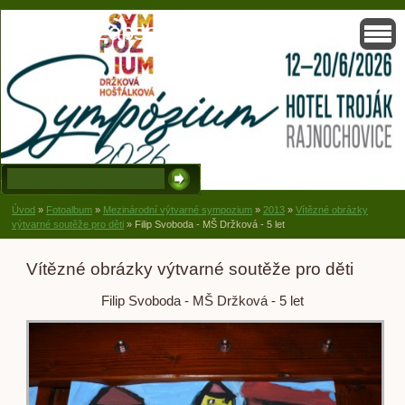
Solisko, zapsaný spolek, Držková
Úvod
»
Fotoalbum
»
Mezinárodní výtvarné sympozium
»
2013
»
Vítězné obrázky
výtvarné soutěže pro děti
»
Filip Svoboda - MŠ Držková - 5 let
Vítězné obrázky výtvarné soutěže pro děti
Filip Svoboda - MŠ Držková - 5 let