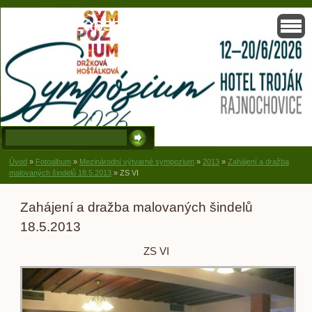
Solisko, zapsaný spolek, Držková
Úvod
»
Fotoalbum
»
Mezinárodní výtvarné sympozium
»
2013
»
Zahájení a dražba
malovaných šindelů 18.5.2013
»
ZS VI
Zahájení a dražba malovaných šindelů
18.5.2013
ZS VI