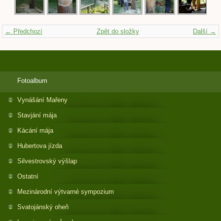
← Předchozí
Zpět do složky
Další →
Fotoalbum
Vynášání Mařeny
Stavjání mája
Kácání mája
Hubertova jízda
Silvestrovský výšlap
Ostatní
Mezinárodní výtvarné sympozium
Svatojánský oheň