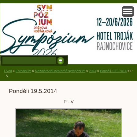
Solisko, zapsaný spolek, Držková
Úvod
»
Fotoalbum
»
Mezinárodní výtvarné sympozium
»
2014
»
Pondělí 19.5.2014
»
P
- V
Pondělí 19.5.2014
P - V