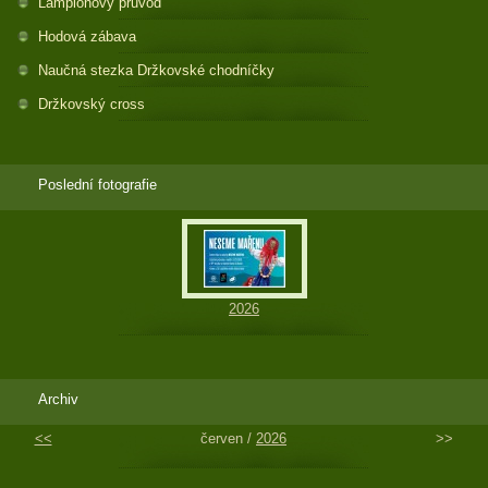
Lampionový průvod
Hodová zábava
Naučná stezka Držkovské chodníčky
Držkovský cross
Poslední fotografie
2026
Archiv
<<
červen /
2026
>>