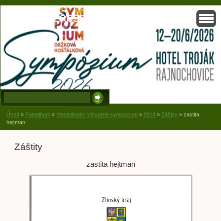
Solisko, zapsaný spolek, Držková
Úvod
»
Fotoalbum
»
Mezinárodní výtvarné sympozium
»
2014
»
Záštity
»
zastita
hejtman
Záštity
zastita hejtman