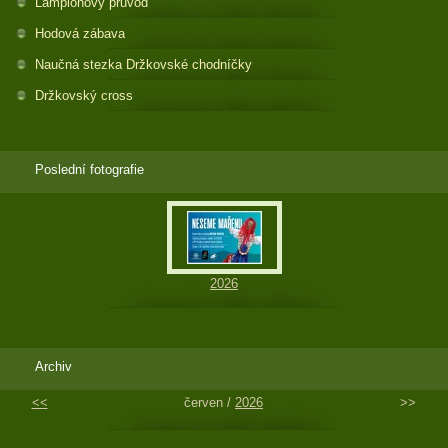
Lampionový průvod
Hodová zábava
Naučná stezka Držkovské chodníčky
Držkovský cross
Poslední fotografie
2026
Archiv
<<
červen /
2026
>>