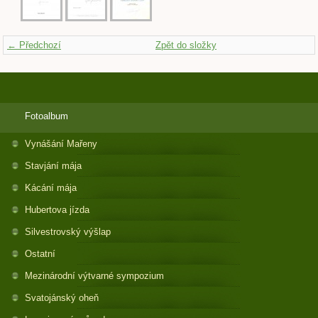
← Předchozí
Zpět do složky
Fotoalbum
Vynášání Mařeny
Stavjání mája
Kácání mája
Hubertova jízda
Silvestrovský výšlap
Ostatní
Mezinárodní výtvarné sympozium
Svatojánský oheň