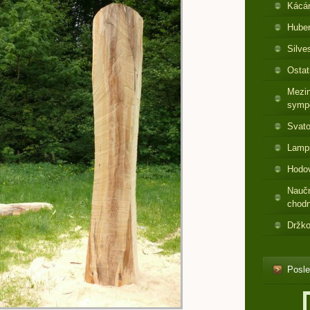
Kácá
Huber
Silve
Ostat
Mezin
symp
Svato
Lamp
Hodo
Nauč
chod
Držko
Posle