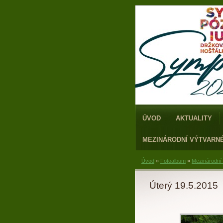
ÚVOD
AKTUALITY
MEZINÁRODNÍ VÝTVARN
Úvod
»
Fotoalbum
»
Mezinárodní
Úterý 19.5.2015