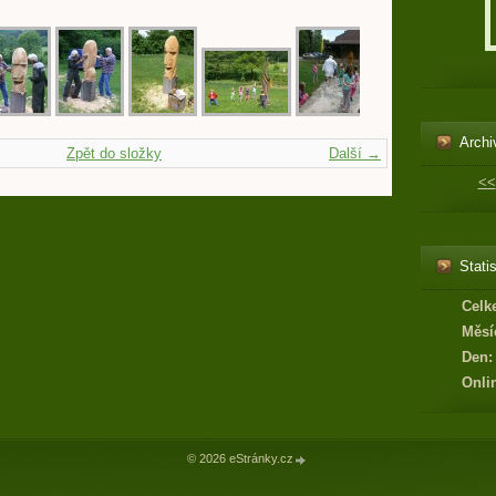
Archi
Zpět do složky
Další →
<<
Statis
Celk
Měsí
Den:
Onli
© 2026 eStránky.cz