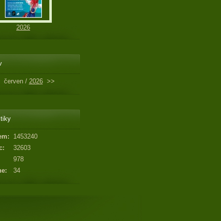
2026
v
červen /
2026
>>
tiky
em:
1453240
c:
32603
978
ne:
34