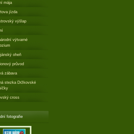
ní mája
tova jízda
strovský výšlap
ní
árodní výtvarné
ozium
jánský oheň
ionový průvod
vá zábava
ná stezka Držkovské
níčky
vský cross
dní fotografie