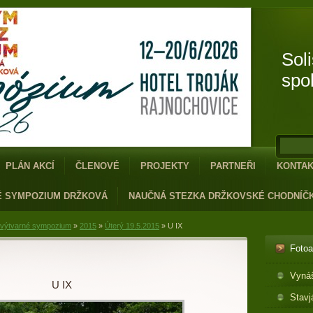
Sol
spo
PLÁN AKCÍ
ČLENOVÉ
PROJEKTY
PARTNEŘI
KONTA
É SYMPOZIUM DRŽKOVÁ
NAUČNÁ STEZKA DRŽKOVSKÉ CHODNÍČ
 výtvarné sympozium
»
2015
»
Úterý 19.5.2015
»
U IX
Foto
Vyná
U IX
Stavj