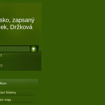
isko, zapsaný
lek, Držková
KT
KY
album
šání Mařeny
ání mája