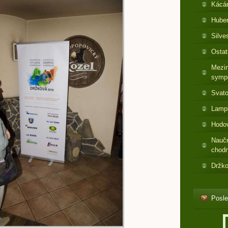
Kácá
Huber
Silve
Ostat
Mezin
symp
Svato
Lamp
Hodo
Nauč
chod
Držko
Posle