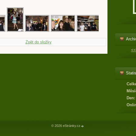
Archi
Zpět do složky
<<
Statis
Celk
Měsí
Den:
Onli
© 2026 eStránky.cz