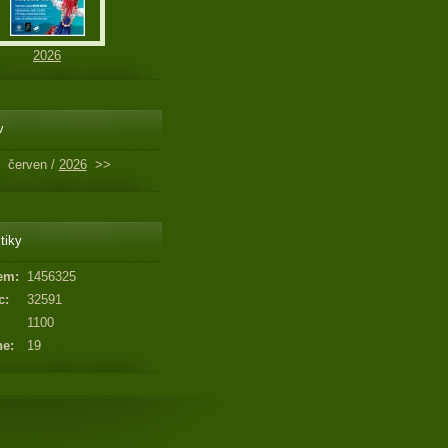
2026
v
červen /
2026
>>
tiky
em:
1456325
c:
32591
1100
ne:
19