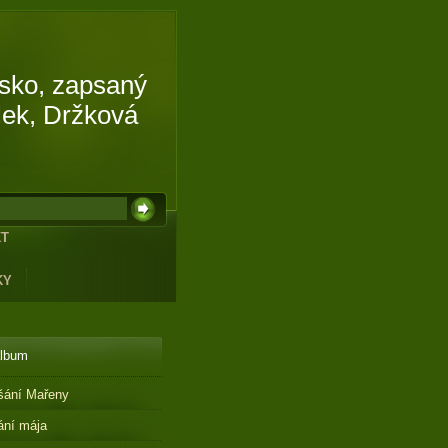
isko, zapsaný
lek, Držková
KT
KY
album
šání Mařeny
ání mája