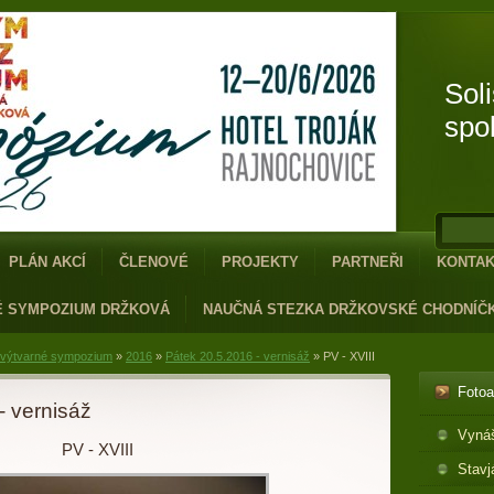
Sol
spo
PLÁN AKCÍ
ČLENOVÉ
PROJEKTY
PARTNEŘI
KONTA
É SYMPOZIUM DRŽKOVÁ
NAUČNÁ STEZKA DRŽKOVSKÉ CHODNÍČ
 výtvarné sympozium
»
2016
»
Pátek 20.5.2016 - vernisáž
»
PV - XVIII
Foto
- vernisáž
Vyná
PV - XVIII
Stavj