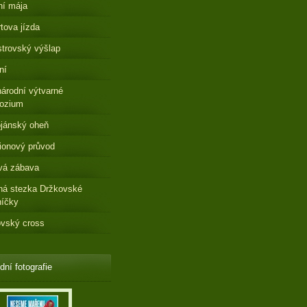
ní mája
tova jízda
strovský výšlap
ní
árodní výtvarné
ozium
jánský oheň
ionový průvod
vá zábava
ná stezka Držkovské
níčky
vský cross
dní fotografie