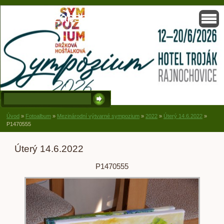
Solisko, zapsaný spolek, Držková
Úvod
»
Fotoalbum
»
Mezinárodní výtvarné sympozium
»
2022
»
Úterý 14.6.2022
»
P1470555
Úterý 14.6.2022
P1470555