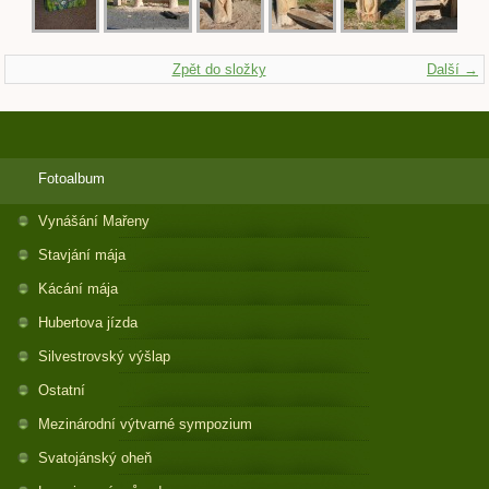
Zpět do složky
Další →
Fotoalbum
Vynášání Mařeny
Stavjání mája
Kácání mája
Hubertova jízda
Silvestrovský výšlap
Ostatní
Mezinárodní výtvarné sympozium
Svatojánský oheň