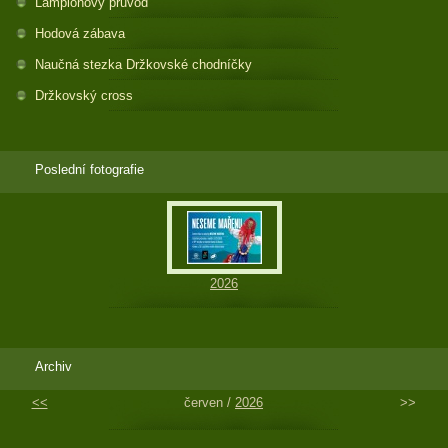
Lampionový průvod
Hodová zábava
Naučná stezka Držkovské chodníčky
Držkovský cross
Poslední fotografie
2026
Archiv
<<
červen /
2026
>>