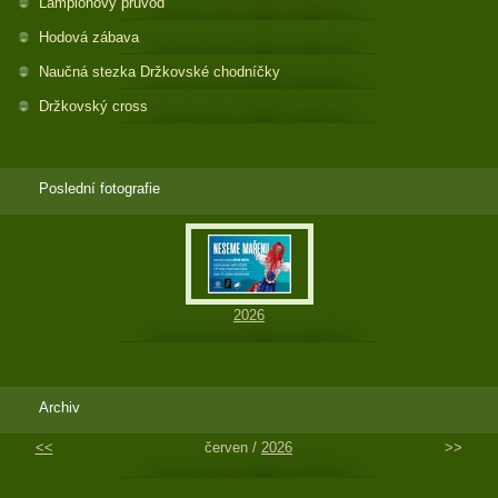
Lampionový průvod
Hodová zábava
Naučná stezka Držkovské chodníčky
Držkovský cross
Poslední fotografie
2026
Archiv
<<
červen /
2026
>>