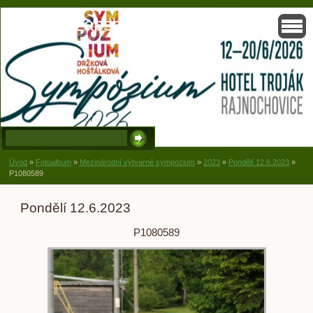
Solisko, zapsaný spolek, Držková
Úvod
»
Fotoalbum
»
Mezinárodní výtvarné sympozium
»
2023
»
Pondělí 12.6.2023
»
P1080589
Pondělí 12.6.2023
P1080589