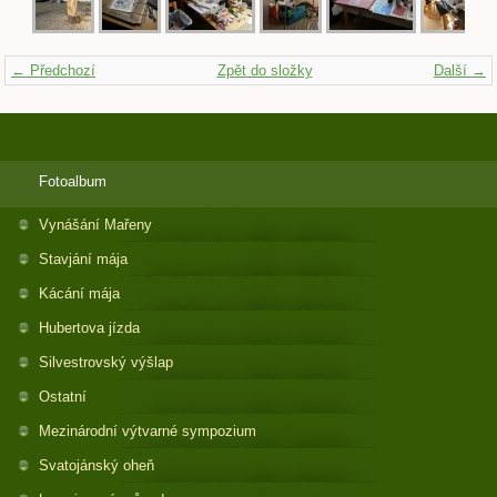
← Předchozí
Zpět do složky
Další →
Fotoalbum
Vynášání Mařeny
Stavjání mája
Kácání mája
Hubertova jízda
Silvestrovský výšlap
Ostatní
Mezinárodní výtvarné sympozium
Svatojánský oheň