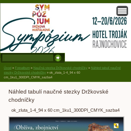
Solisko, zapsaný spolek, Držková
Úvod
»
Fotoalbum
»
Naučná stezka Držkovské chodníčky
»
Náhled tabulí naučné
stezky Držkovské chodníčky
»
ok_zluta_1-4_94 x 60
cm_1ku1_300DPI_CMYK_sazba4
Náhled tabulí naučné stezky Držkovské
chodníčky
ok_zluta_1-4_94 x 60 cm_1ku1_300DPI_CMYK_sazba4