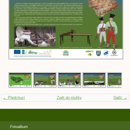
← Předchozí
Zpět do složky
Další →
Fotoalbum