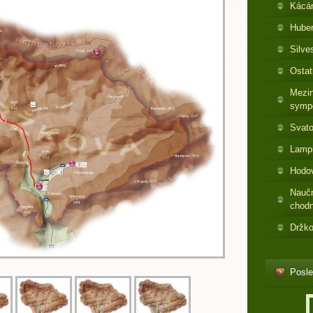
Kácá
Huber
Silve
Ostat
Mezin
symp
Svato
Lamp
Hodo
Nauč
chod
Držko
Posle