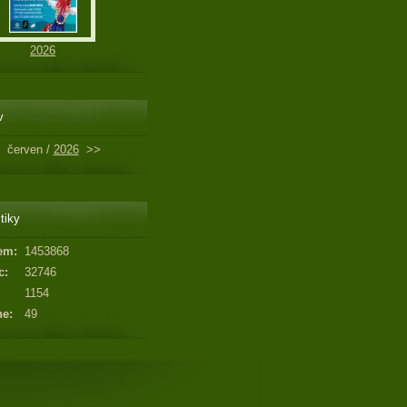
2026
v
červen /
2026
>>
tiky
em:
1453868
c:
32746
1154
ne:
49