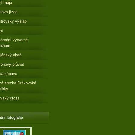
ní mája
tova jízda
strovský výšlap
ní
árodní výtvarné
ozium
jánský oheň
ionový průvod
vá zábava
ná stezka Držkovské
níčky
vský cross
dní fotografie