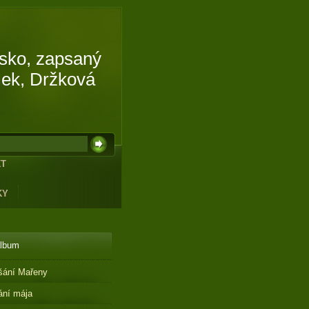
isko, zapsaný
lek, Držková
KT
KY
album
šání Mařeny
ání mája