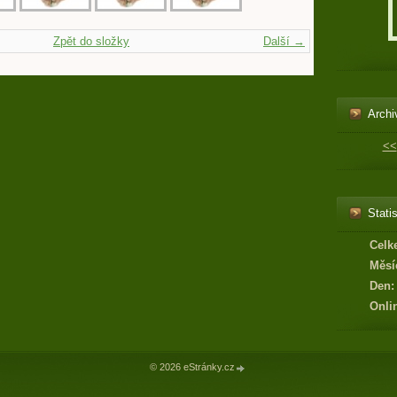
Zpět do složky
Další →
Archi
<<
Statis
Celk
Měsí
Den:
Onli
© 2026 eStránky.cz