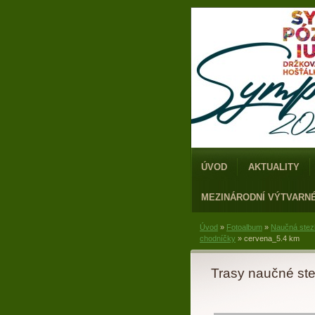
ÚVOD
AKTUALITY
MEZINÁRODNÍ VÝTVARN
Úvod
»
Fotoalbum
»
Naučná stez
chodníčky
»
cervena_5.4 km
Trasy naučné st