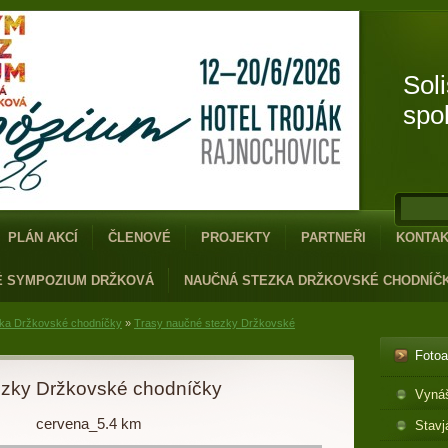
Sol
spo
PLÁN AKCÍ
ČLENOVÉ
PROJEKTY
PARTNEŘI
KONTA
É SYMPOZIUM DRŽKOVÁ
NAUČNÁ STEZKA DRŽKOVSKÉ CHODNÍČ
ka Držkovské chodníčky
»
Trasy naučné stezky Držkovské
Foto
ezky Držkovské chodníčky
Vyná
cervena_5.4 km
Stavj