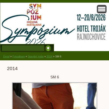
Solisko, zapsaný spolek, Držková
Úvod
»
Fotoalbum
»
Stavjání mája
»
2014
»
SM 6
2014
SM 6