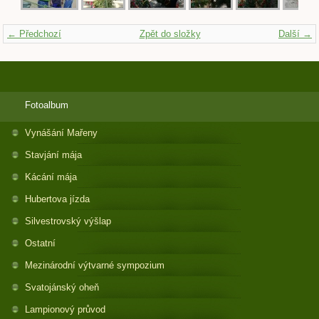
← Předchozí
Zpět do složky
Další →
Fotoalbum
Vynášání Mařeny
Stavjání mája
Kácání mája
Hubertova jízda
Silvestrovský výšlap
Ostatní
Mezinárodní výtvarné sympozium
Svatojánský oheň
Lampionový průvod