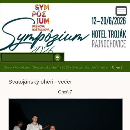
Solisko, zapsaný spolek, Držková
Úvod
»
Fotoalbum
»
Svatojánský oheň
»
2012
»
Svatojánský oheň - večer
»
Oheň 7
Svatojánský oheň - večer
Oheň 7