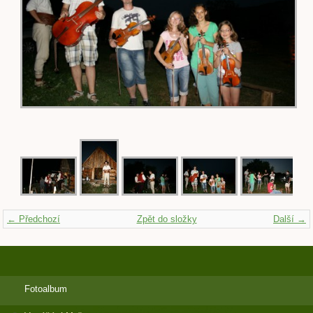
← Předchozí
Zpět do složky
Další →
Fotoalbum