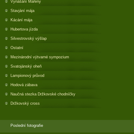
Vynášání Mařeny
Stavjání mája
Kácání mája
Hubertova jízda
Silvestrovský výšlap
Ostatní
Mezinárodní výtvarné sympozium
Svatojánský oheň
Lampionový průvod
Hodová zábava
Naučná stezka Držkovské chodníčky
Držkovský cross
Poslední fotografie