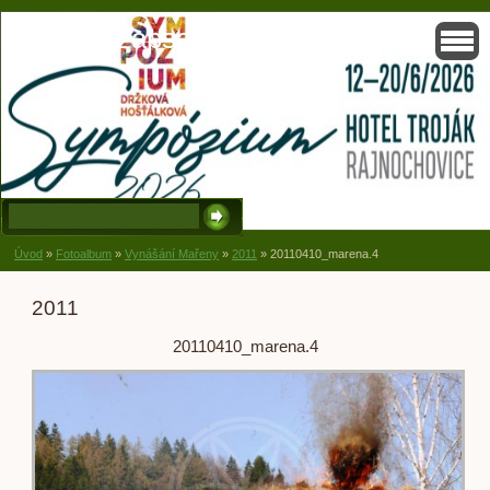
Solisko, zapsaný spolek, Držková
Úvod
»
Fotoalbum
»
Vynášání Mařeny
»
2011
»
20110410_marena.4
2011
20110410_marena.4