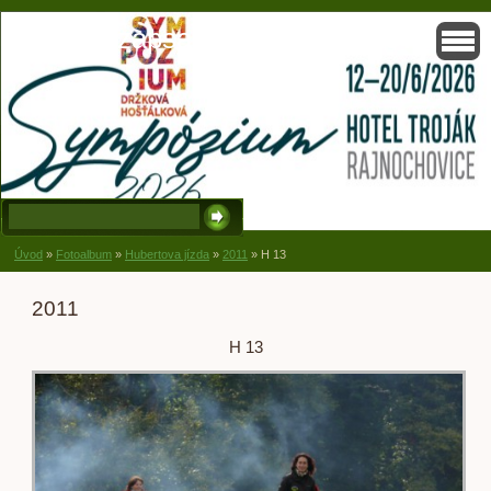
Solisko, zapsaný spolek, Držková
Úvod
»
Fotoalbum
»
Hubertova jízda
»
2011
»
H 13
2011
H 13