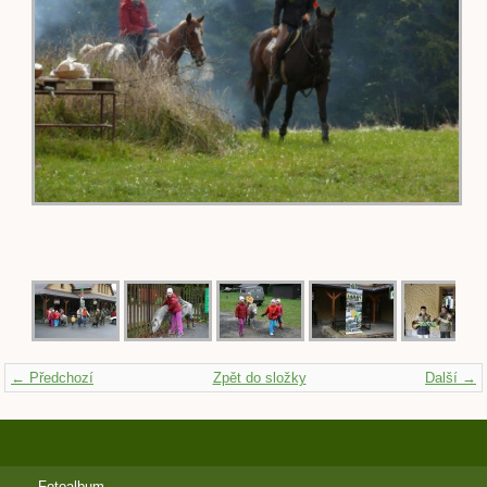
← Předchozí
Zpět do složky
Další →
Fotoalbum