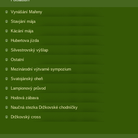
Vynášání Mařeny
Stavjání mája
Kácání mája
Hubertova jízda
Silvestrovský výšlap
Ostatní
Mezinárodní výtvarné sympozium
Svatojánský oheň
Lampionový průvod
Hodová zábava
Naučná stezka Držkovské chodníčky
Držkovský cross