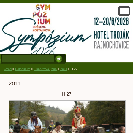
Solisko, zapsaný spolek, Držková
Úvod
»
Fotoalbum
»
Hubertova jízda
»
2011
»
H 27
2011
H 27