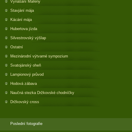
Vynášání Mařeny
Stavjání mája
Kácání mája
Hubertova jízda
Silvestrovský výšlap
Ostatní
Mezinárodní výtvarné sympozium
Svatojánský oheň
Lampionový průvod
Hodová zábava
Naučná stezka Držkovské chodníčky
Držkovský cross
Poslední fotografie