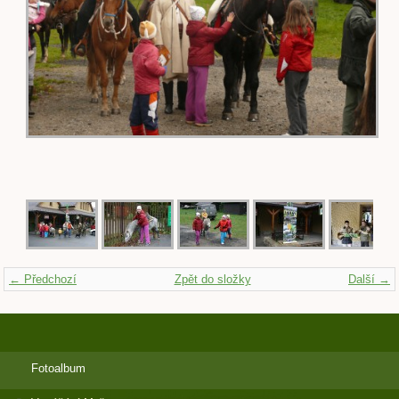
← Předchozí
Zpět do složky
Další →
Fotoalbum