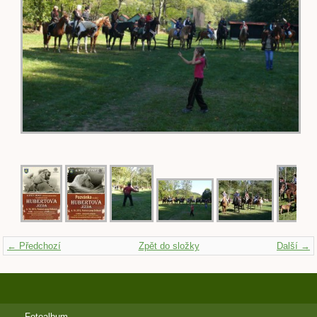
← Předchozí
Zpět do složky
Další →
Fotoalbum