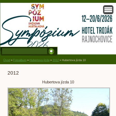
Solisko, zapsaný spolek, Držková
Úvod
»
Fotoalbum
»
Hubertova jízda
»
2012
»
Hubertova jízda 10
2012
Hubertova jízda 10