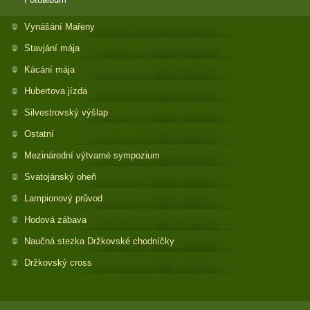
Vynášání Mařeny
Stavjání mája
Kácání mája
Hubertova jízda
Silvestrovský výšlap
Ostatní
Mezinárodní výtvarné sympozium
Svatojánský oheň
Lampionový průvod
Hodová zábava
Naučná stezka Držkovské chodníčky
Držkovský cross