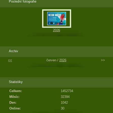
Poslední fotografie
2026
Archiv
<<
červen /
2026
>>
Statistiky
Celkem:
1452734
Měsíc:
32394
Den:
1042
Online:
30