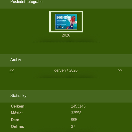
Poslední fotografie
2026
Archiv
<<
červen /
2026
>>
Statistiky
Celkem:
1453145
Měsíc:
32558
Den:
995
Online:
37