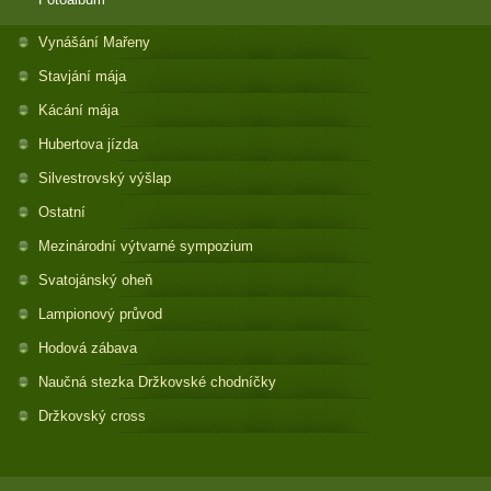
Vynášání Mařeny
Stavjání mája
Kácání mája
Hubertova jízda
Silvestrovský výšlap
Ostatní
Mezinárodní výtvarné sympozium
Svatojánský oheň
Lampionový průvod
Hodová zábava
Naučná stezka Držkovské chodníčky
Držkovský cross