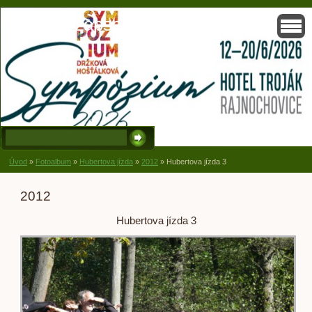
Solisko, zapsaný spolek, Držková
Úvod
»
Fotoalbum
»
Hubertova jízda
»
2012
»
Hubertova jízda 3
2012
Hubertova jízda 3