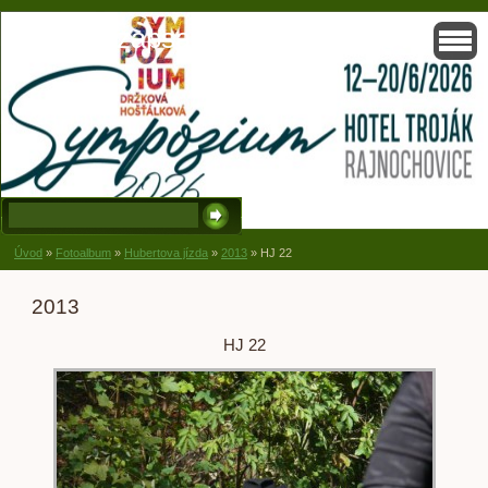
Solisko, zapsaný spolek, Držková
Úvod
»
Fotoalbum
»
Hubertova jízda
»
2013
»
HJ 22
2013
HJ 22