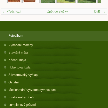
← Předchozí
Zpět do složky
Další →
Fotoalbum
Vynášání Mařeny
Stavjání mája
Kácání mája
Hubertova jízda
Silvestrovský výšlap
Ostatní
Mezinárodní výtvarné sympozium
Svatojánský oheň
Lampionový průvod