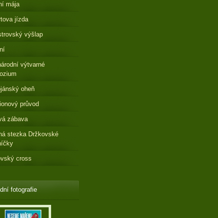
ní mája
tova jízda
strovský výšlap
ní
árodní výtvarné
ozium
jánský oheň
ionový průvod
vá zábava
ná stezka Držkovské
níčky
vský cross
dní fotografie