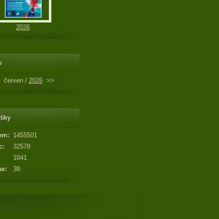
2026
v
červen /
2026
>>
tiky
em:
1455501
c:
32578
1041
ne:
38