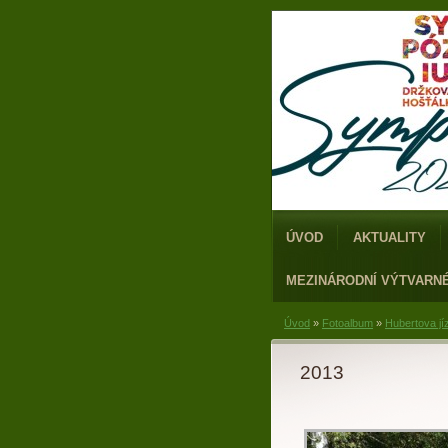
ÚVOD
AKTUALITY
MEZINÁRODNÍ VÝTVARN
Úvod
»
Fotoalbum
»
Hubertova jí
2013