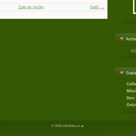
Zpět do složky
Další →
Archi
<<
Statis
Celk
Měsí
Den:
Onli
© 2026 eStránky.cz