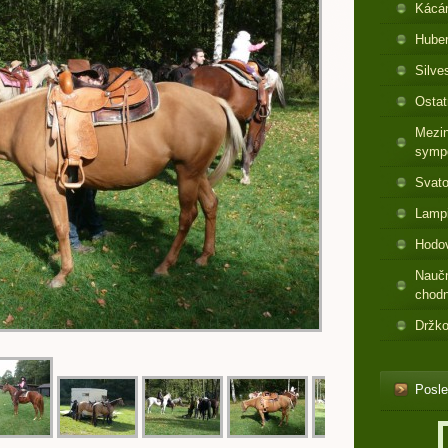
Kácá
Huber
Silve
Ostat
Mezin
symp
Svato
Lamp
Hodo
Nauč
chod
Držko
Posle