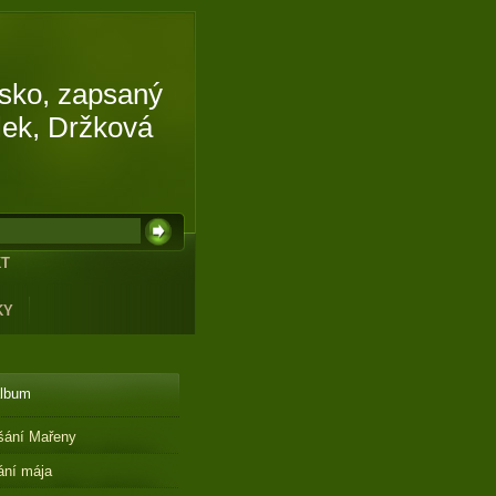
isko, zapsaný
lek, Držková
KT
KY
album
šání Mařeny
ání mája