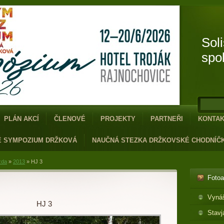
Sol
spo
PLÁN AKCÍ
ČLENOVÉ
PROJEKTY
PARTNEŘI
KONTA
É SYMPOZIUM DRŽKOVÁ
NAUČNÁ STEZKA DRŽKOVSKÉ CHODNÍČ
zda
»
2013
»
HJ 3
Foto
Vyná
HJ 3
Stavj