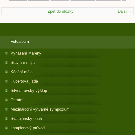
Zpět do složky
Další →
Fotoalbum
Vynášání Mařeny
Stavjání mája
Kácání mája
Hubertova jízda
Silvestrovský výšlap
Ostatní
Mezinárodní výtvarné sympozium
Svatojánský oheň
Lampionový průvod