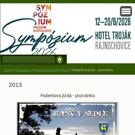
Solisko, zapsaný spolek, Držková
Úvod
»
Fotoalbum
»
Hubertova jízda
»
2013
»
Hubertova jízda - pozvánka
2013
Hubertova jízda - pozvánka