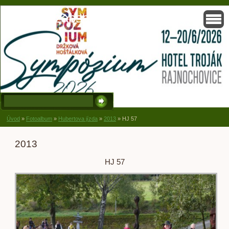
Solisko, zapsaný spolek, Držková
Úvod
»
Fotoalbum
»
Hubertova jízda
»
2013
»
HJ 57
2013
HJ 57