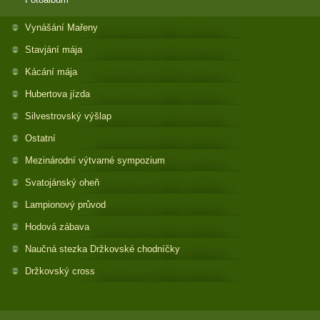
Vynášání Mařeny
Stavjání mája
Kácání mája
Hubertova jízda
Silvestrovský výšlap
Ostatní
Mezinárodní výtvarné sympozium
Svatojánský oheň
Lampionový průvod
Hodová zábava
Naučná stezka Držkovské chodníčky
Držkovský cross